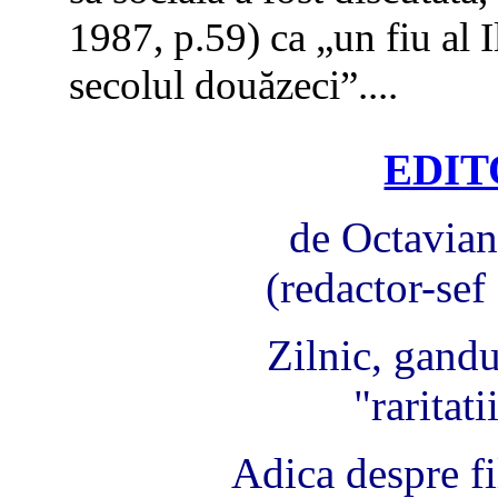
1987, p.59) ca „un fiu al 
secolul douăzeci”....
EDIT
de Octavia
(redactor-
Zilnic, gandu
"raritati
Adica despre f