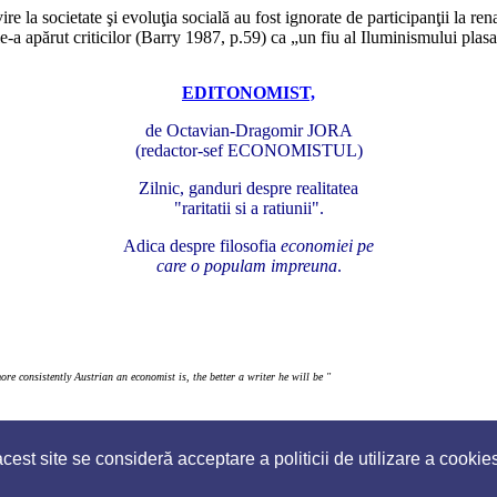
e la societate şi evoluţia socială au fost ignorate de participanţii la rena
le-a apărut criticilor (Barry 1987, p.59) ca „un fiu al Iluminismului plasat
EDITONOMIST,
de Octavian-Dragomir JORA
(redactor-sef ECONOMISTUL)
Zilnic, ganduri despre realitatea
"raritatii si a ratiunii".
Adica despre filosofia
economiei pe
care o populam impreuna
.
re consistently Austrian an economist is, the better a writer he will be "
est site se consideră acceptare a politicii de utilizare a cookie