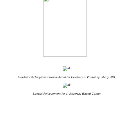
Awarded with
Templeton Freedom Award for Excellence in Promoting Liberty 2011
Special Achievement for a University-Based Center