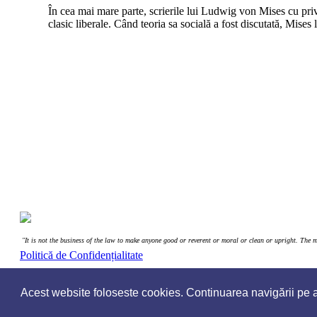
În cea mai mare parte, scrierile lui Ludwig von Mises cu privir
clasic liberale. Când teoria sa socială a fost discutată, Mises 
"It is not the business of the law to make anyone good or reverent or moral or clean or upright. The mo
Politică de Confidențialitate
Acest website foloseste cookies. Continuarea navigării pe ac