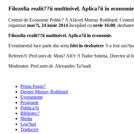
Filozofia realit??ii multinivel. Aplica?ii în economie
Centrul de Economie Politic? ?i Afaceri Murray Rothbard, Centru
organizat
mar?i, 24 iunie 2014
începând cu
orele 16:00
, dezbater
Filozofia realit??ii multinivel. Aplica?ii în economie.
Evenimentul face parte din seria
Idei în dezbatere
?i a fost sus?in
Referen?i: Prof.univ.dr. Mois? Alt?r ?i Tudor Smirna, Director al
Moderator: Prof.univ.dr. Alexandru Ta?nadi
Prima Pagin?
Despre Murray Rothbard
Evenimente
Programe
Publica?ii
Bibliotec?
Media
Leg?turi
Traduceri