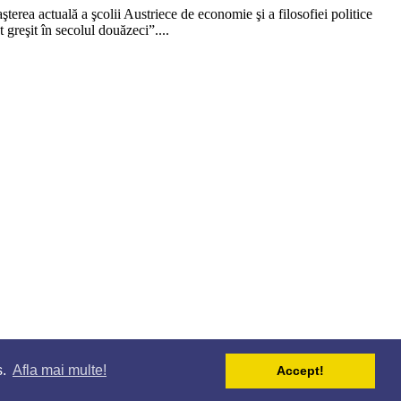
şterea actuală a şcolii Austriece de economie şi a filosofiei politice
 greşit în secolul douăzeci”....
s.
Afla mai multe!
Accept!